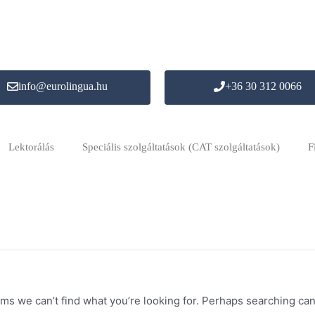
info@eurolingua.hu
+36 30 312 0066
Lektorálás
Speciális szolgáltatások (CAT szolgáltatások)
F
Search
for:
ems we can’t find what you’re looking for. Perhaps searching can