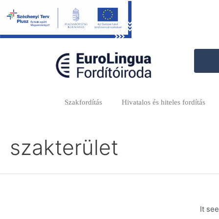
Skip
to
content
Szakfordítás
Hivatalos és hiteles fordítás
szakterület
It se