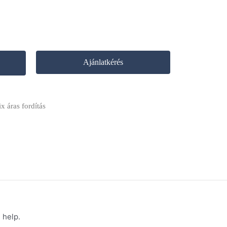
Ajánlatkérés
ix áras fordítás
 help.