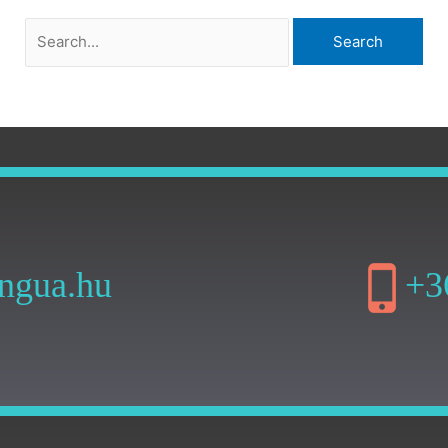
ngua.hu
+3